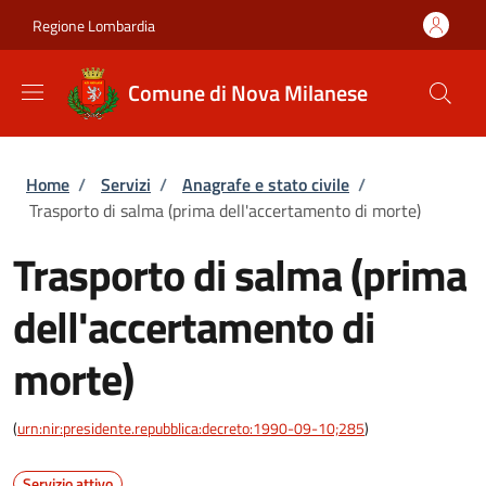
Salta al contenuto principale
Skip to footer content
Regione Lombardia
Comune di Nova Milanese
Briciole di pane
Home
/
Servizi
/
Anagrafe e stato civile
/
Trasporto di salma (prima dell'accertamento di morte)
Trasporto di salma (prima
dell'accertamento di
morte)
(
urn:nir:presidente.repubblica:decreto:1990-09-10;285
)
Servizio attivo