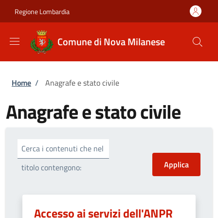
Salta al contenuto principale
Skip to footer content
Regione Lombardia
Comune di Nova Milanese
Briciole di pane
Home
/
Anagrafe e stato civile
Anagrafe e stato civile
Cerca i contenuti che nel
titolo contengono:
Accesso ai servizi dell'ANPR