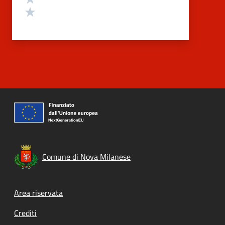
Valuta 1 stelle su 5
Comune di Nova Milanese
Footer menu
Area riservata
Crediti