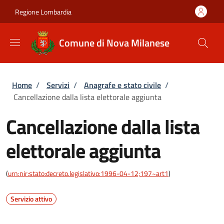
Salta al contenuto principale
Skip to footer content
Regione Lombardia
Comune di Nova Milanese
Briciole di pane
Home
/
Servizi
/
Anagrafe e stato civile
/
Cancellazione dalla lista elettorale aggiunta
Cancellazione dalla lista
elettorale aggiunta
(
urn:nir:stato:decreto.legislativo:1996-04-12;197~art1
)
Servizio attivo