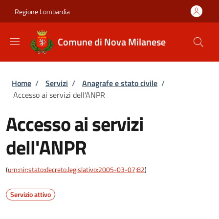
Salta al contenuto principale
Skip to footer content
Regione Lombardia
Comune di Nova Milanese
Briciole di pane
Home
/
Servizi
/
Anagrafe e stato civile
/
Accesso ai servizi dell'ANPR
Accesso ai servizi
dell'ANPR
(
urn:nir:stato:decreto.legislativo:2005-03-07;82
)
Servizio attivo