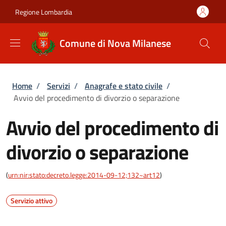
Salta al contenuto principale
Skip to footer content
Regione Lombardia
Comune di Nova Milanese
Briciole di pane
Home
/
Servizi
/
Anagrafe e stato civile
/
Avvio del procedimento di divorzio o separazione
Avvio del procedimento di
divorzio o separazione
(
urn:nir:stato:decreto.legge:2014-09-12;132~art12
)
Servizio attivo