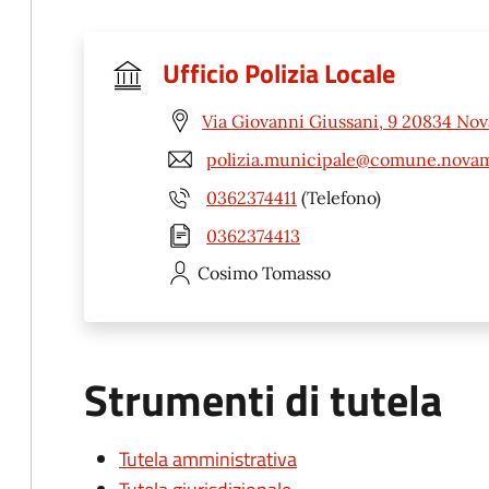
Ufficio Polizia Locale
Via Giovanni Giussani, 9 20834 No
polizia.municipale@comune.novam
0362374411
(Telefono)
0362374413
Cosimo
Tomasso
Strumenti di tutela
Tutela amministrativa