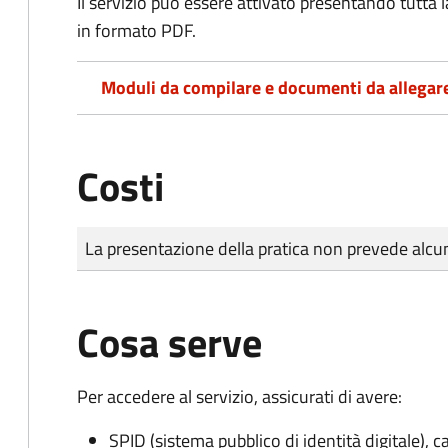
Il servizio può essere attivato presentando tutta
in formato PDF.
Moduli da compilare e documenti da allegar
Costi
Tipo di pagamento
Importo
La presentazione della pratica non prevede al
Cosa serve
Per accedere al servizio, assicurati di avere:
SPID (sistema pubblico di identità digitale), ca