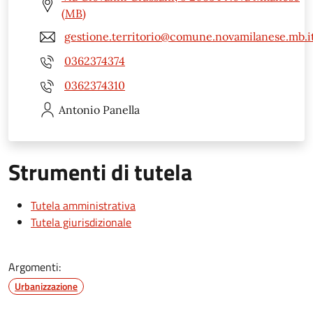
(MB)
gestione.territorio@comune.novamilanese.mb.i
0362374374
0362374310
Antonio
Panella
Strumenti di tutela
Tutela amministrativa
Tutela giurisdizionale
Argomenti:
Urbanizzazione