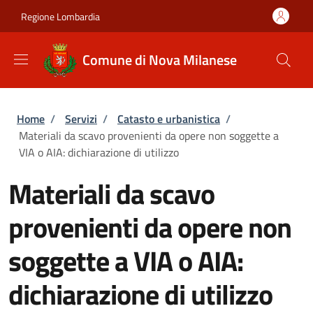
Salta al contenuto principale
Skip to footer content
Regione Lombardia
Comune di Nova Milanese
Briciole di pane
Home
/
Servizi
/
Catasto e urbanistica
/
Materiali da scavo provenienti da opere non soggette a
VIA o AIA: dichiarazione di utilizzo
Materiali da scavo
provenienti da opere non
soggette a VIA o AIA:
dichiarazione di utilizzo