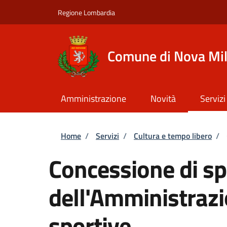
Salta al contenuto principale
Skip to footer content
Regione Lombardia
Comune di Nova Mi
Amministrazione
Novità
Servizi
Briciole di pane
Home
/
Servizi
/
Cultura e tempo libero
/
Concessione di sp
dell'Amministrazi
sportive