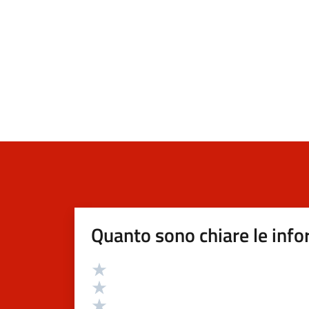
Quanto sono chiare le info
Valutazione
Valuta 5 stelle su 5
Valuta 4 stelle su 5
Valuta 3 stelle su 5