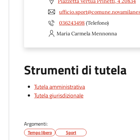
Piazzetta Vertua Prinetti, 4 20834
ufficio.sport@comune.novamilanes
036243498
(Telefono)
Maria Carmela
Mennonna
Strumenti di tutela
Tutela amministrativa
Tutela giurisdizionale
Argomenti:
Tempo libero
Sport