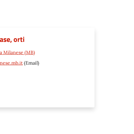
ase, orti
va Milanese (MB)
nese.mb.it
(Email)