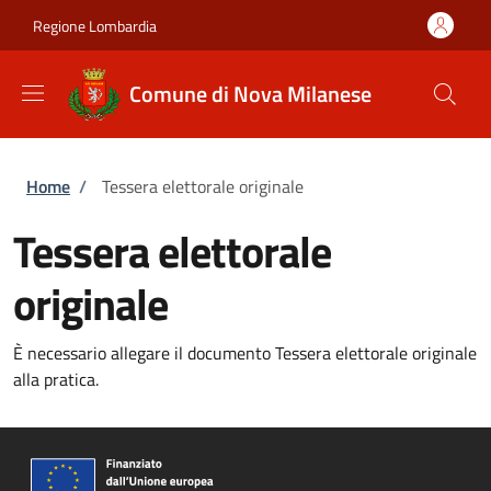
Salta al contenuto principale
Skip to footer content
Regione Lombardia
Comune di Nova Milanese
Briciole di pane
Home
/
Tessera elettorale originale
Tessera elettorale
originale
È necessario allegare il documento Tessera elettorale originale
alla pratica.