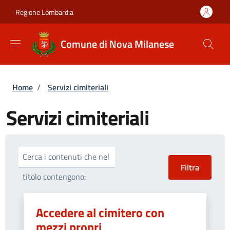
Salta al contenuto principale
Skip to footer content
Regione Lombardia
Comune di Nova Milanese
Briciole di pane
Home
/
Servizi cimiteriali
Servizi cimiteriali
Cerca i contenuti che nel
titolo contengono:
Accedere al cimitero con
mezzi propri