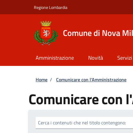
Salta al contenuto principale
Skip to footer content
Regione Lombardia
Comune di Nova Mi
Amministrazione
Novità
Servizi
Briciole di pane
Home
/
Comunicare con l'Amministrazione
Comunicare con l
Cerca i contenuti che nel titolo contengono: