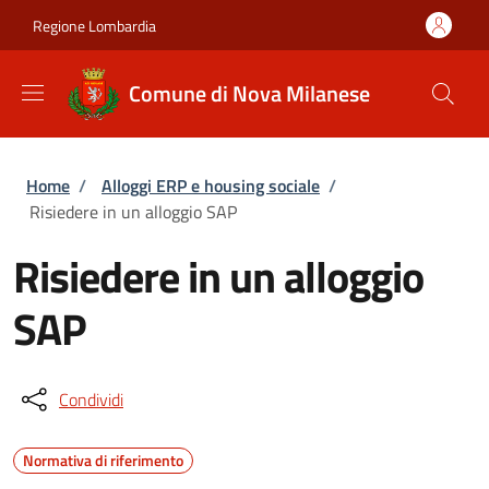
Salta al contenuto principale
Skip to footer content
Regione Lombardia
Comune di Nova Milanese
Briciole di pane
Home
/
Alloggi ERP e housing sociale
/
Risiedere in un alloggio SAP
Risiedere in un alloggio
SAP
Condividi
Normativa di riferimento