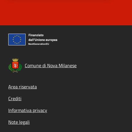
Comune di Nova Milanese
Footer menu
Area riservata
Crediti
Informativa privacy
Note legali