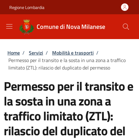
Salta al contenuto principale
Skip to footer content
Regione Lombardia
Comune di Nova Milanese
Briciole di pane
Home
/
Servizi
/
Mobilità e trasporti
/
Permesso per il transito e la sosta in una zona a traffico
limitato (ZTL): rilascio del duplicato del permesso
Permesso per il transito e
la sosta in una zona a
traffico limitato (ZTL):
rilascio del duplicato del