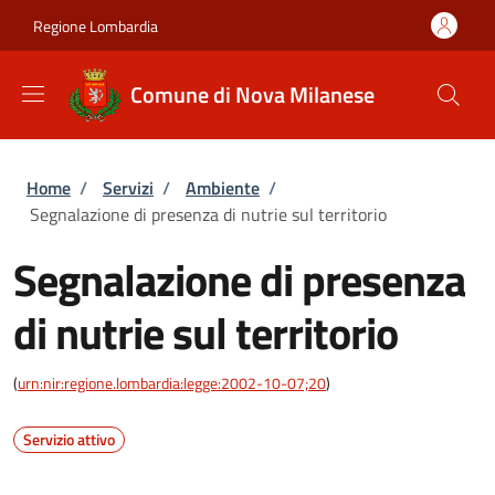
Salta al contenuto principale
Skip to footer content
Regione Lombardia
Comune di Nova Milanese
Briciole di pane
Home
/
Servizi
/
Ambiente
/
Segnalazione di presenza di nutrie sul territorio
Segnalazione di presenza
di nutrie sul territorio
(
urn:nir:regione.lombardia:legge:2002-10-07;20
)
Servizio attivo