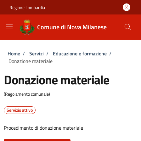
Salta al contenuto principale
Skip to footer content
Regione Lombardia
Comune di Nova Milanese
Briciole di pane
Home
/
Servizi
/
Educazione e formazione
/
Donazione materiale
Donazione materiale
(Regolamento comunale)
Servizio attivo
Procedimento di donazione materiale